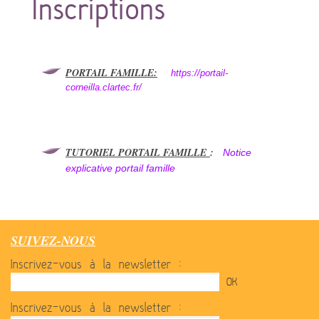
Inscriptions
CCAS / L'ASSISTANTE SOCIALE
ENFANCE / JEUNESSE / RESTAURATION
PERPIGNAN MÉDITERRANÉE MÉTROPOLE
VIE PRATIQUE
PORTAIL FAMILLE:
https://portail-
corneilla.clartec.fr/
TUTORIEL PORTAIL FAMILLE
:
Notice
explicative portail famille
SUIVEZ-NOUS
Inscrivez-vous à la newsletter :
Inscrivez-vous à la newsletter :