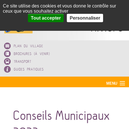
Panneau de gestion des cookies
Ce site utilise des cookies et vous donne le contrôle sur
ceux que vous souhaitez activer
Corneilla-la-
Tout accepter
Personnaliser
Rivière
PLAN DU VILLAGE
BROCHURES (À VENIR)
TRANSPORT
GUIDES PRATIQUES
MENU
ACCUEIL
MAIRIE
Conseils Municipaux
VOTRE VILLAGE
EAU