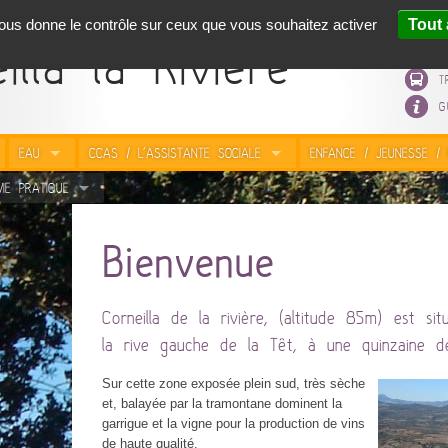
 vous donne le contrôle sur ceux que vous souhaitez activer
Tout 
P
illa-la-Rivière
B
T
G
EAU
CCAS / L'ASSISTANTE SOCIALE
ENFANCE / JEUNESSE / 
VIE PRATIQUE
Bienvenue
Corneilla de la rivière, (altitude 85m) est si
la rive gauche de la Têt, à une quinzaine d
Sur cette zone exposée plein sud, très sèche
et, balayée par la tramontane dominent la
garrigue et la vigne pour la production de vins
de haute qualité.