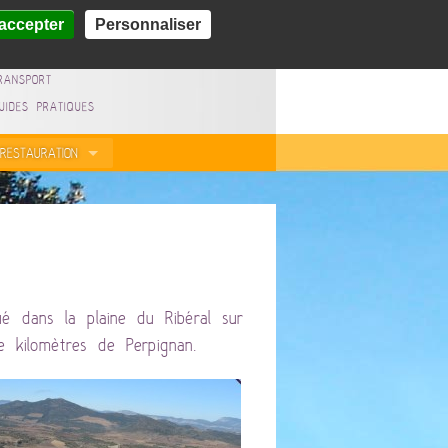
accepter
Personnaliser
LAN DU VILLAGE
ROCHURES (À VENIR)
RANSPORT
UIDES PRATIQUES
RESTAURATION
tué dans la plaine du Ribéral sur
e kilomètres de Perpignan.